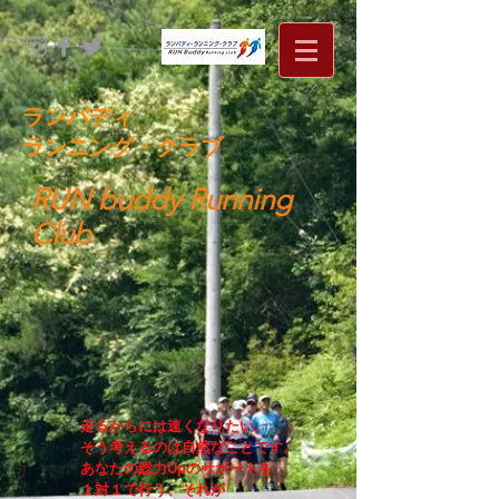
​ランバディ
ランニング・クラブ
RUN buddy Running
Club
走るからには速くなりたい。
そう考えるのは自然なことです。
あなたの総力Upのサポートを
]
１対１で行う、それが